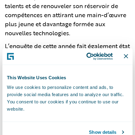
talents et de renouveler son réservoir de
compétences en attirant une main-d’œuvre
plus jeune et davantage formée aux
nouvelles technologies.
L’enquête de cette année fait également état
d’
une hausse de la proportion de
répondants qui estiment que les actions
des assureurs ont contribué à rehausser leur
This Website Uses Cookies
image du secteur par rapport à 2023 (de 14
We use cookies to personalize content and ads, to
à 20 %)
. Paradoxalement, ils sont aussi
plus
provide social media features and to analyze our traffic.
nombreux (33 % contre 23 % l’année
You consent to our cookies if you continue to use our
dernière) à considérer que le secteur n’en
website.
fait pas assez pour aider les gens dans le
besoin
. Cela laisse entendre que les acteurs
Show details