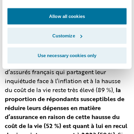
du secteur devraient poursuivre et
redoubler leurs efforts de communication
Allow all cookies
afin de renforcer leur image auprès des
assurés.
Customize
Des opportunités de croissance liées aux
comportements des assurés
Use necessary cookies only
Selon les résultats de l’étude, si le nombre
d’assurés français qui partagent leur
inquiétude face à l’inflation et à la hausse
du coût de la vie reste très élevé (89 %),
la
proportion de répondants susceptibles de
réduire leurs dépenses en matière
d’assurance en raison de cette hausse du
coût de la vie (52 %) est quant à lui en recul