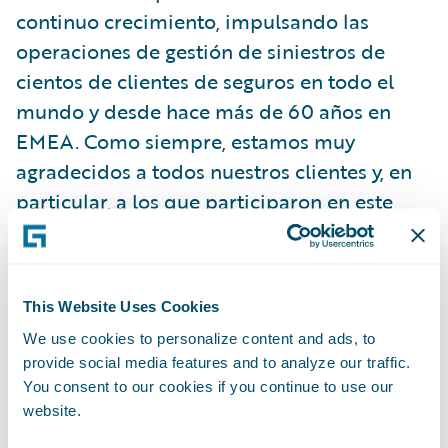
continuo crecimiento, impulsando las
operaciones de gestión de siniestros de
cientos de clientes de seguros en todo el
mundo y desde hace más de 60 años en
EMEA. Como siempre, estamos muy
agradecidos a todos nuestros clientes y, en
particular, a los que participaron en este
informe."
El premio a la solución líder en la categoría
This Website Uses Cookies
de "Amplitud de funcionalidad" se basa en
We use cookies to personalize content and ads, to
varios criterios, incluidas las funciones y
provide social media features and to analyze our traffic.
características de la oferta base, ramos en
You consent to our cookies if you continue to use our
producción y el número de
website.
implementaciones de cada uno de ellos, los