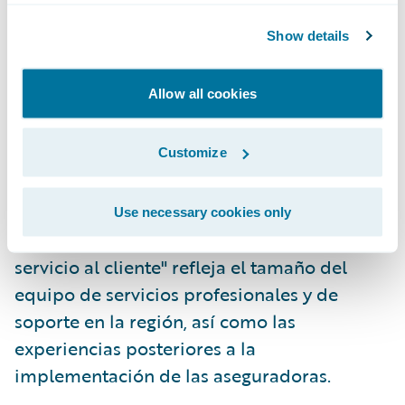
países donde el sistema está activo y la
Show details
experiencia del usuario. El premio a la
solución líder en la categoría "Base de
Allow all cookies
clientes" tiene en cuenta el número de
aseguradoras en activo que utilizan el
Customize
sistema para ramos personales, comerciales
o especializados, además del impulso de
nuevos clientes. El premio a la mejor
Use necessary cookies only
solución en la categoría "Profundidad del
servicio al cliente" refleja el tamaño del
equipo de servicios profesionales y de
soporte en la región, así como las
experiencias posteriores a la
implementación de las aseguradoras.