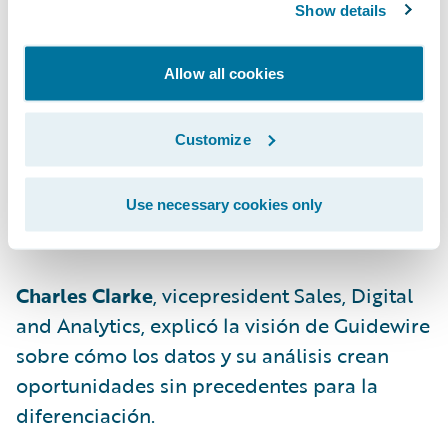
Show details
Christina Colby
, Chief Customer Officer, y
Allow all cookies
Annemarie Bruch
, senior director
Transformation Strategy, describieron el
Customize
modelo de compromiso con el cliente de
Guidewire Cloud, que permite ayudar a que
Use necessary cookies only
los clientes alcancen sus objetivos.
Charles Clarke
, vicepresident Sales, Digital
and Analytics, explicó la visión de Guidewire
sobre cómo los datos y su análisis crean
oportunidades sin precedentes para la
diferenciación.