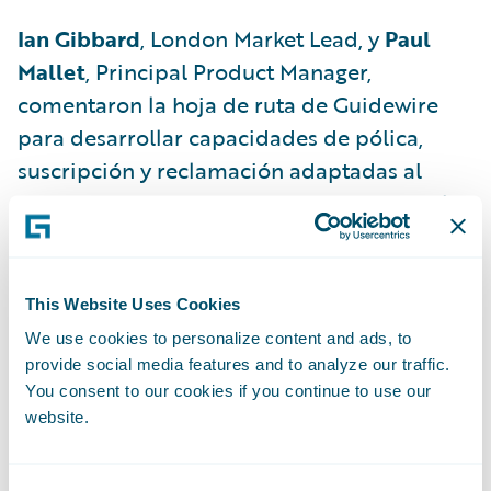
Ian Gibbard
, London Market Lead, y
Paul
Mallet
, Principal Product Manager,
comentaron la hoja de ruta de Guidewire
para desarrollar capacidades de pólica,
suscripción y reclamación adaptadas al
mercado de Londres, así como el foco en la
modernización continua.
This Website Uses Cookies
Will McAllister
, Head of Global Legal, ilustró
We use cookies to personalize content and ads, to
cómo Guidewire Cloud está permitiendo a
provide social media features and to analyze our traffic.
las aseguradoras europeas adaptarse a unas
You consent to our cookies if you continue to use our
reglamentaciones cada vez más complejas y
website.
cambiantes, y les facilita ejecutar
operaciones seguras y resilientes.