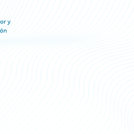
or y
ión