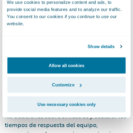
We use cookies to personalize content and ads, to
provide social media features and to analyze our traffic.
Crear, desplegar y gestionar agentes de IA
You consent to our cookies if you continue to use our
seguros y sensibles al contexto para realizar
website.
tareas complejas a lo largo del ciclo de vida
del seguro con
Guidewire GenAI Service
y
Show details
*
Agentic Framework
.
"Con Olos, las aseguradoras inician una
Allow all cookies
nueva era de inteligencia y agilidad",
comenta Diego Devalle, Chief Product
Customize
Development Officer de Guidewire. "La
versión permite a las aseguradoras
Use necessary cookies only
actualizar las tarifas más rápido, fortalecer
las decisiones sobre siniestros y acelerar los
tiempos de respuesta del equipo,