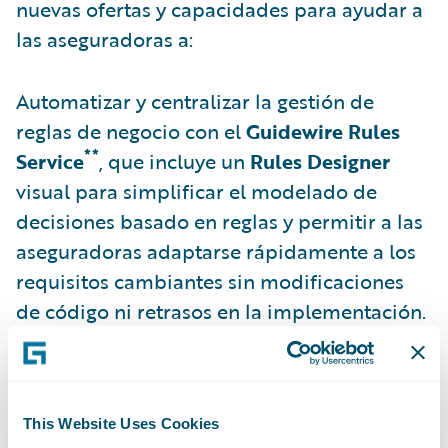
nuevas ofertas y capacidades para ayudar a
las aseguradoras a:
Automatizar y centralizar la gestión de
reglas de negocio con el
Guidewire Rules
**
Service
, que incluye un
Rules Designer
visual para simplificar el modelado de
decisiones basado en reglas y permitir a las
aseguradoras adaptarse rápidamente a los
requisitos cambiantes sin modificaciones
de código ni retrasos en la implementación.
Convertir las definiciones de productos de
seguros existentes en
Advanced Product
Designer (APD)
, acelerando la transición a
This Website Uses Cookies
la nube con
APD Conversion
.