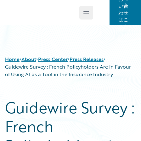
い合
わせ
Open main menu
Guidewire Logo
はこ
ちら
Home
About
Press Center
Press Releases
Guidewire Survey : French Policyholders Are in Favour
of Using AI as a Tool in the Insurance Industry
Guidewire Survey :
French