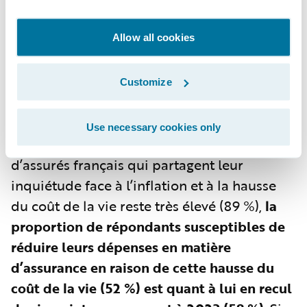
du secteur devraient poursuivre et
redoubler leurs efforts de communication
Allow all cookies
afin de renforcer leur image auprès des
assurés.
Customize
Des opportunités de croissance liées aux
comportements des assurés
Use necessary cookies only
Selon les résultats de l’étude, si le nombre
d’assurés français qui partagent leur
inquiétude face à l’inflation et à la hausse
du coût de la vie reste très élevé (89 %),
la
proportion de répondants susceptibles de
réduire leurs dépenses en matière
d’assurance en raison de cette hausse du
coût de la vie (52 %) est quant à lui en recul