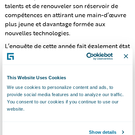
talents et de renouveler son réservoir de
compétences en attirant une main-d’œuvre
plus jeune et davantage formée aux
nouvelles technologies.
L’enquête de cette année fait également état
d’
une hausse de la proportion de
répondants qui estiment que les actions
des assureurs ont contribué à rehausser leur
This Website Uses Cookies
image du secteur par rapport à 2023 (de 14
We use cookies to personalize content and ads, to
à 20 %)
. Paradoxalement, ils sont aussi
plus
provide social media features and to analyze our traffic.
nombreux (33 % contre 23 % l’année
You consent to our cookies if you continue to use our
dernière) à considérer que le secteur n’en
website.
fait pas assez pour aider les gens dans le
besoin
. Cela laisse entendre que les acteurs
Show details