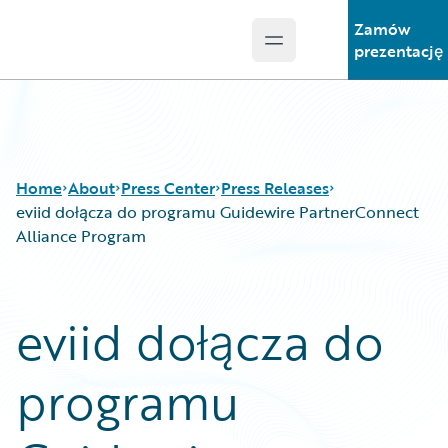
Zamów
Open main menu
Guidewire Logo
prezentację
Home
About
Press Center
Press Releases
eviid dołącza do programu Guidewire PartnerConnect
Alliance Program
eviid dołącza do
programu