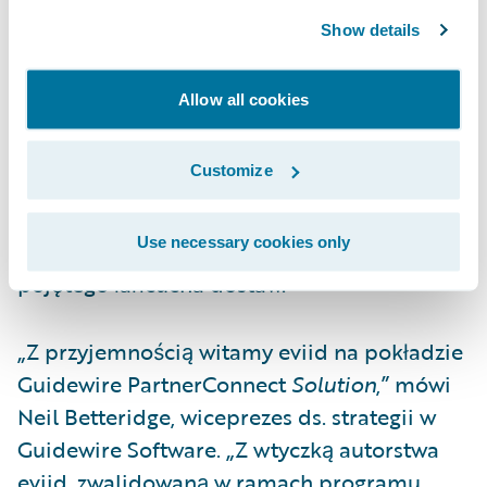
bezpieczny. To także zupełnie nowe
Show details
spojrzenie na gromadzenie, transferowanie i
ocenę dowodów najistotniejszych dla danej
Allow all cookies
sprawy. Integracja z ClaimCenter umożliwi
bezpieczną i zgodną z przepisami wymianę
Customize
informacji niezbędną do odpowiedniego
zarządzania procesem obsługi roszczeń w
Use necessary cookies only
przedsiębiorstwie oraz w ramach szeroko
pojętego łańcucha dostaw.”
„Z przyjemnością witamy eviid na pokładzie
Guidewire PartnerConnect
Solution
,” mówi
Neil Betteridge, wiceprezes ds. strategii w
Guidewire Software. „Z wtyczką autorstwa
eviid, zwalidowaną w ramach programu