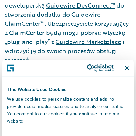
deweloperską
Guidewire DevConnect™
do
stworzenia dodatku do Guidewire
ClaimCenter™. Ubezpieczyciele korzystający
z ClaimCenter będą mogli pobrać wtyczkę
„plug-and-play” z
Guidewire Marketplace
i
wdrożyć ją do swoich procesów obsługi
roszczeń.
„Postrzegamy naszą technologię jako
katalizator zmian,” mówi John Ridd, prezes
This Website Uses Cookies
eviid. „Nasze wiodące rozwiązania w
We use cookies to personalize content and ads, to
zakresie technologii wideo pozwalają
provide social media features and to analyze our traffic.
specjalistom do spraw ubezpieczeń, a także
You consent to our cookies if you continue to use our
website.
ich klientom uwiarygodnić i udostępniać
dowody w formie wideo w sposób