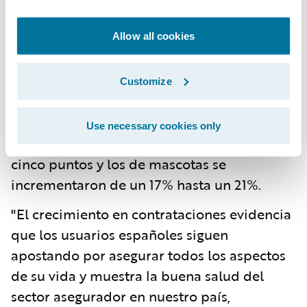
representaron 8 de cada 10 nuevas
Allow all cookies
contrataciones en los últimos 12 meses. De
hecho, en comparación con los demás
países, España es el país en el que más
Customize
seguros de coche se dieron de alta en este
periodo. Por otro lado, los seguros de hogar
Use necessary cookies only
también representan una subida de casi
cinco puntos y los de mascotas se
incrementaron de un 17% hasta un 21%.
"El crecimiento en contrataciones evidencia
que los usuarios españoles siguen
apostando por asegurar todos los aspectos
de su vida y muestra la buena salud del
sector asegurador en nuestro país,