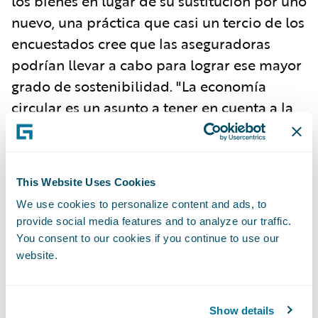
los bienes en lugar de su sustitución por uno
nuevo, una práctica que casi un tercio de los
encuestados cree que las aseguradoras
podrían llevar a cabo para lograr ese mayor
grado de sostenibilidad. "La economía
circular es un asunto a tener en cuenta a la
hora de diseñar las estrategias de respuesta
ante un siniestro, ya que los clientes
demandan al sector un enfoque centrado en
This Website Uses Cookies
resolver el problema sin tener que recurrir a
We use cookies to personalize content and ads, to
descartar por completo el bien afectado,"
provide social media features and to analyze our traffic.
añade Mas.
You consent to our cookies if you continue to use our
website.
Los productos estrella de un sector con
buena imagen
Show details
Por su parte, los seguros de coche y moto