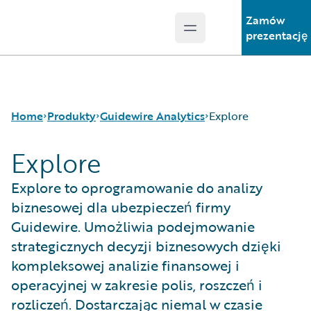
Zamów
Open main menu
Guidewire Logo
prezentację
Home
Produkty
Guidewire Analytics
Explore
Explore
Podstawowe produkty
Canvas
Explore to oprogramowanie do analizy
Guidewire Analytics
Compare
biznesowej dla ubezpieczeń firmy
Guidewire Technology
Industry Intel
Guidewire. Umożliwia podejmowanie
Guidewire Solutions
Cyence
strategicznych decyzji biznesowych dzięki
Services
Explore
kompleksowej analizie finansowej i
HazardHub
operacyjnej w zakresie polis, roszczeń i
Predict
Data Studio
rozliczeń. Dostarczając niemal w czasie