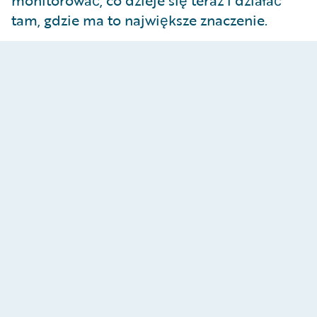
monitorować, co dzieje się teraz i działać
tam, gdzie ma to największe znaczenie.
Optymalizacja wydajności
operacyjnej i odpowiedzi
Zwiększ wzrost składek i popraw responsywność
klientów, zwiększając wskaźnik konwersji, szybko
rozwiązując problemy z underwritingu,
eliminując wąskie gardła w operacjach
roszczeniowych i aktywnie zarządzając
obciążeniem pracą likwidatorów.