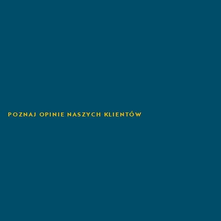
POZNAJ OPINIE NASZYCH KLIENTÓW
Mountain West
Farm Bureau
Mutual Insurance