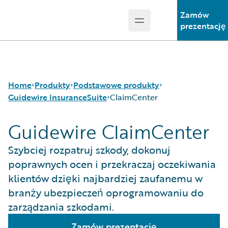
Zamów
Open main menu
Guidewire Logo
prezentację
Home
Produkty
Podstawowe produkty
Guidewire InsuranceSuite
ClaimCenter
Guidewire ClaimCenter
Podstawowe produkty
Guidewire InsuranceSuite
Guidewire Analytics
BillingCenter
Szybciej rozpatruj szkody, dokonuj
Guidewire Technology
ClaimCenter
poprawnych ocen i przekraczaj oczekiwania
Guidewire Solutions
PolicyCenter
klientów dzięki najbardziej zaufanemu w
Services
PricingCenter
branży ubezpieczeń oprogramowaniu do
UnderwritingCenter
zarządzania szkodami.
Zamów prezentację