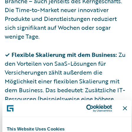
Branche – auch jenseits des Kerngeschäfts.
Die Time-to-Market neuer innovativer
Produkte und Dienstleistungen reduziert
sich signifikant auf Wochen oder sogar
wenige Tage.
✓ Flexible Skalierung mit dem Business:
Zu
den Vorteilen von SaaS-Lösungen für
Versicherungen zählt außerdem die
Möglichkeit einer flexiblen Skalierung mit
dem Business. Das bedeutet: Zusätzliche IT-
Ressourcen (beispielsweise eine höhere
Rechenleistung, Speicherkapazität etc.),
neue Funktionen oder innovative Services
können jederzeit im Rahmen von „start
This Website Uses Cookies