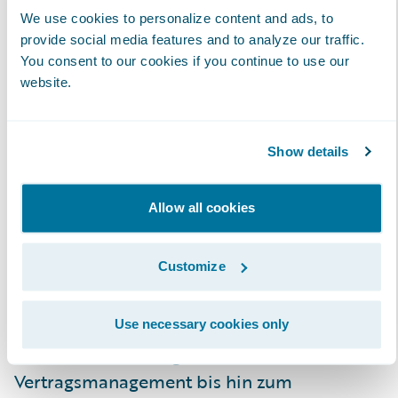
small, grow fast“ bereitgestellt werden, wenn
We use cookies to personalize content and ads, to
das Geschäft wächst oder um auf ein
provide social media features and to analyze our traffic.
Marktbedürfnis zu reagieren. Eigene
You consent to our cookies if you continue to use our
langfristige Investitionen in Soft- und
website.
Hardware entfallen, abgerechnet wird bei
Cloud-Nutzung nur eine nutzungsabhängige
Show details
Vergütung.
Allow all cookies
✓ Steigerung der Agilität in der IT und im
Fachbereich
: Durch die Cloud können
Customize
entlang der gesamten Wertschöpfungskette
innovative Technologien „as a service“
eingesetzt werden, angefangen von der
Use necessary cookies only
Produktentwicklung über das
Vertragsmanagement bis hin zum