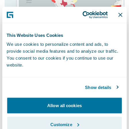
This Website Uses Cookies
We use cookies to personalize content and ads, to
Compare
provide social media features and to analyze our traffic.
You consent to our cookies if you continue to use our
Criado para que as seguradoras de P/C
website.
aprimorem seu atendimento ao
cliente, o Compare otimiza as decisões
Show details
sobre sinistros com análise proativa e
benchmark de pares e do setor.
Monitore as principais medidas e
Allow all cookies
tendências financeiras e operacionais
de sinistros para identificar áreas de
Customize
excelência, bem como oportunidades