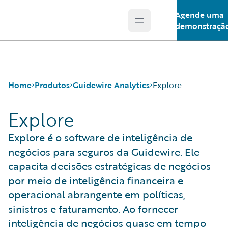
Agende uma
Open main menu
Guidewire Logo
demonstraçã
Home
Produtos
Guidewire Analytics
Explore
Explore
Produtos principais
Canvas
Explore é o software de inteligência de
Guidewire Analytics
Compare
negócios para seguros da Guidewire. Ele
Tecnologia Guidewire
Industry Intel
capacita decisões estratégicas de negócios
Guidewire Solutions
Cyence
por meio de inteligência financeira e
Services
Explore
operacional abrangente em políticas,
HazardHub
sinistros e faturamento. Ao fornecer
Predict
Data Studio
inteligência de negócios quase em tempo