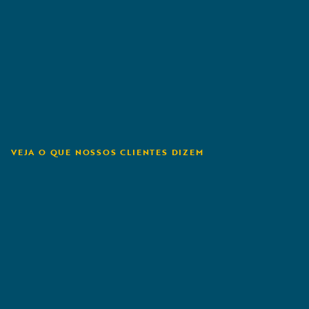
VEJA O QUE NOSSOS CLIENTES DIZEM
Mountain West
Farm Bureau
Mutual Insurance
Company