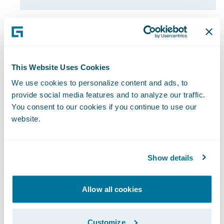
This Website Uses Cookies
Capital de Giro e Fluxo de Caixa
We use cookies to personalize content and ads, to
Analisar recebíveis, contas a pagar e
provide social media features and to analyze our traffic.
gerenciar efetivamente o fluxo de
You consent to our cookies if you continue to use our
caixa ao longo do tempo e em todas
website.
as linhas de negócios.
Show details
Allow all cookies
Fluxo de Trabalho de Subscrição
Customize