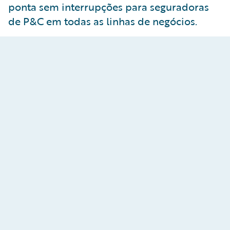
ponta sem interrupções para seguradoras
de P&C em todas as linhas de negócios.
ClaimCenter
Ofereça uma experiência de sinistros rápida,
precisa e personalizada. Saiba mais sobre o
ClaimCenter
.