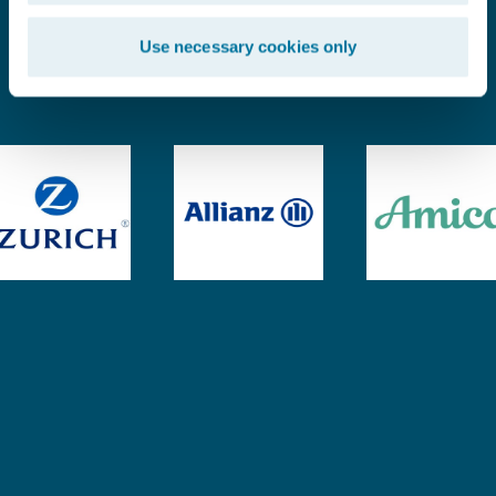
Experiência comprovada. Confiança
Use necessary cookies only
merecida.