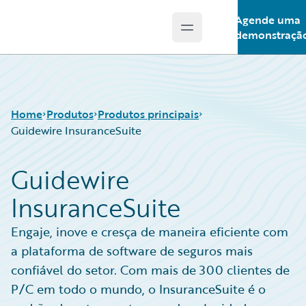
Agende uma
Open main menu
Guidewire Logo
demonstraçã
Home
Produtos
Produtos principais
Guidewire InsuranceSuite
Guidewire
Produtos principais
Guidewire InsuranceSuite
InsuranceSuite
Guidewire Analytics
Tecnologia Guidewire
Guidewire Solutions
Engaje, inove e cresça de maneira eficiente com
Services
a plataforma de software de seguros mais
confiável do setor. Com mais de 300 clientes de
P/C em todo o mundo, o InsuranceSuite é o