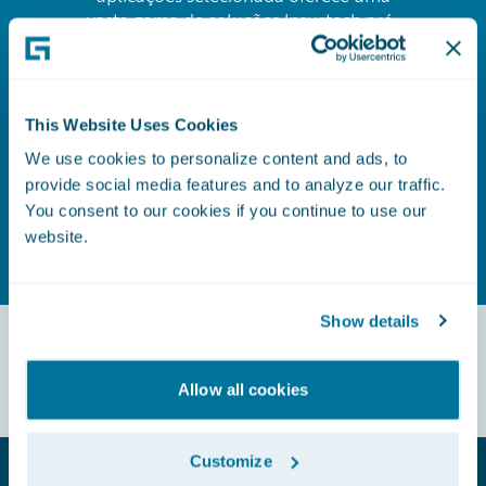
vasta gama de soluções Insurtech pré-
construídas e validadas e aplicações
complementares, permitindo que as
seguradoras implementem rapidamente
novas capacidades e melhorem as suas
This Website Uses Cookies
ofertas sem os custos de
We use cookies to personalize content and ads, to
desenvolvimento personalizado.
provide social media features and to analyze our traffic.
You consent to our cookies if you continue to use our
Saber mais
website.
Show details
Allow all cookies
Customize