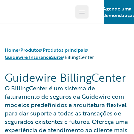
Agende uma
Open main menu
Guidewire Logo
demonstraçã
Home
Produtos
Produtos principais
Guidewire InsuranceSuite
BillingCenter
Guidewire BillingCenter
Produtos principais
Guidewire InsuranceSuite
Guidewire Analytics
BillingCenter
O BillingCenter é um sistema de
Tecnologia Guidewire
ClaimCenter
faturamento de seguros da Guidewire com
Guidewire Solutions
PolicyCenter
modelos predefinidos e arquitetura flexível
Services
PricingCenter
para dar suporte a todas as transações de
UnderwritingCenter
segurados existentes e futuros. Ofereça uma
experiência de atendimento ao cliente mais