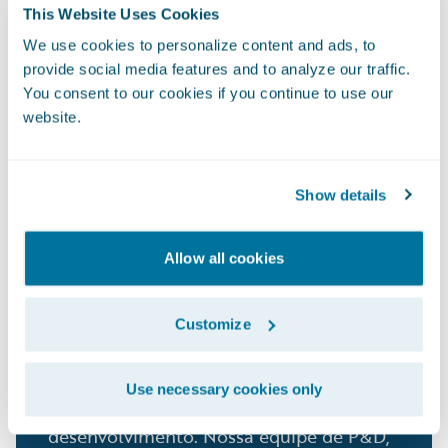
This Website Uses Cookies
Mais de 150
We use cookies to personalize content and ads, to
provide social media features and to analyze our traffic.
You consent to our cookies if you continue to use our
clientes em 19 países. O BillingCenter
website.
oferece os recursos para você atender às
demandas crescentes de seus negócios,
dos clientes e do setor de seguros em
Show details
escala.
Allow all cookies
35%
Customize
ou mais da nossa receita com produtos é
Use necessary cookies only
investida em pesquisa e
desenvolvimento. Nossa equipe de P&D,