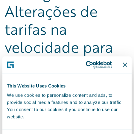
Alterações de
tarifas na
velocidade para
liderar o seu
mercado
This Website Uses Cookies
Aproveite a IA explicável e as análises avançadas
We use cookies to personalize content and ads, to
provide social media features and to analyze our traffic.
num ambiente unificado de definição de preços
You consent to our cookies if you continue to use our
e tarificação para acabar com a corrida de
website.
estafetas de meses entre os seus atuários e o
departamento de TI. Modele instantaneamente