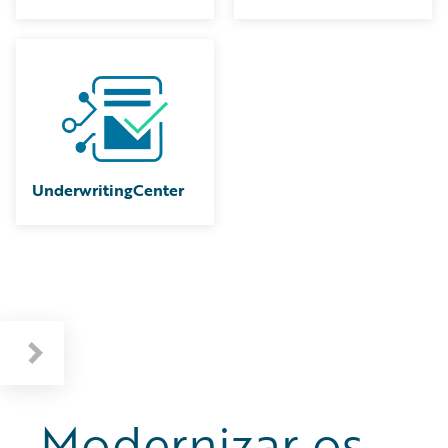
UnderwritingCenter
Modernizar os