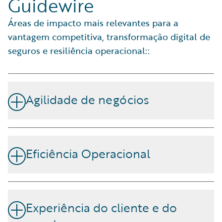
Guidewire
Áreas de impacto mais relevantes para a
vantagem competitiva, transformação digital de
seguros e resiliência operacional::
Agilidade de negócios
Adapte-se rapidamente às mudanças do mercado, às
alterações regulamentares e às oportunidades de
Eficiência Operacional
distribuição.
Otimize os processos e elimine tarefas repetitivas
através da automatização e de dados precisos e
Experiência do cliente e do
acessíveis.