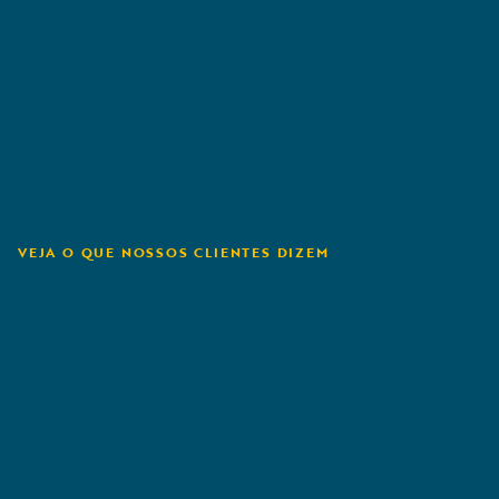
VEJA O QUE NOSSOS CLIENTES DIZEM
Aioi Nissay Dowa
U
NZ