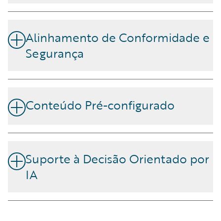
Expande capacidades ou faz atualizações sem a
necessidade de uma nova plataforma.
Alinhamento de Conformidade e
Segurança
Cumpre SOC 2, ISO 27001, GDPR e outras normas
regulamentares.
Conteúdo Pré-configurado
Acelera as implementações com modelos e fluxos de
trabalho prontos a usar.
Suporte à Decisão Orientado por
IA
Melhora a subscrição, sinistros e interações com
clientes com modelos de aprendizagem automática