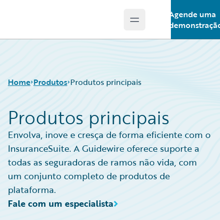
Agende uma
Open main menu
Guidewire Logo
demonstraçã
Home
Produtos
Produtos principais
Produtos principais
Produtos principais
Envolva, inove e cresça de forma eficiente com o
Guidewire Analytics
InsuranceSuite. A Guidewire oferece suporte a
Tecnologia Guidewire
todas as seguradoras de ramos não vida, com
Guidewire Solutions
um conjunto completo de produtos de
Services
plataforma.
Fale com um especialista