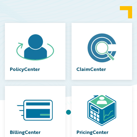
PolicyCenter
ClaimCenter
BillingCenter
PricingCenter