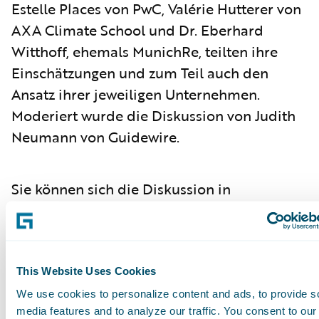
Estelle Places von PwC, Valérie Hutterer von
AXA Climate School und Dr. Eberhard
Witthoff, ehemals MunichRe, teilten ihre
Einschätzungen und zum Teil auch den
Ansatz ihrer jeweiligen Unternehmen.
Moderiert wurde die Diskussion von Judith
Neumann von Guidewire.
Sie können sich die Diskussion in
dieser
Podcast-Aufzeichnung
anhören.
Subscribe to Our Blog
See More Articles
This Website Uses Cookies
We use cookies to personalize content and ads, to provide s
media features and to analyze our traffic. You consent to our