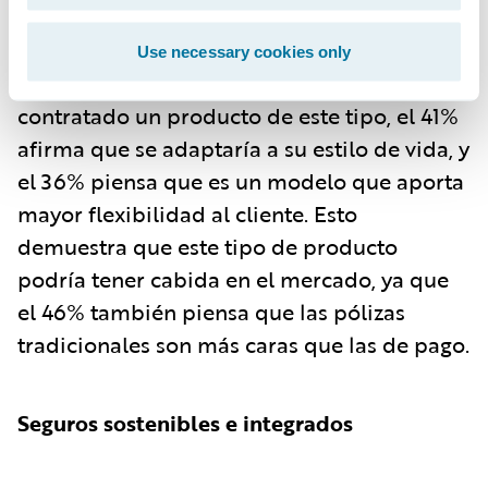
activar y desactivar en función de las
necesidades del momento. Aunque el 53%
Use necessary cookies only
de los encuestados reconoce que no ha
contratado un producto de este tipo, el 41%
afirma que se adaptaría a su estilo de vida, y
el 36% piensa que es un modelo que aporta
mayor flexibilidad al cliente. Esto
demuestra que este tipo de producto
podría tener cabida en el mercado, ya que
el 46% también piensa que las pólizas
tradicionales son más caras que las de pago.
Seguros sostenibles e integrados