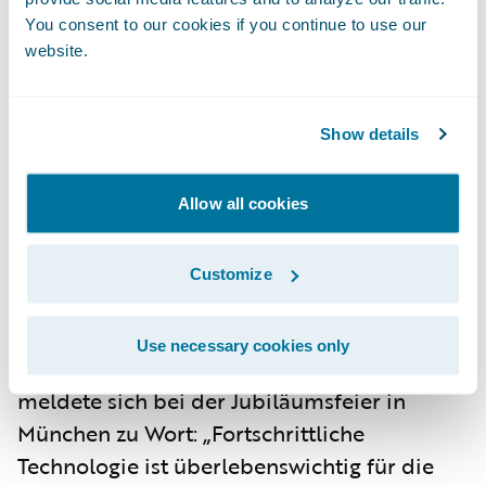
Versicherungsmarkt investiert und bietet
You consent to our cookies if you continue to use our
website.
Versicherern ein Höchstmaß an
Standardfunktionen", sagt Will McAllister,
Managing Director - EMEA, von Guidewire.
Show details
„Die Produktentwicklung erfolgt stets in
enger Zusammenarbeit mit den deutschen
Allow all cookies
Kunden, die über eine sehr aktive lokale
Nutzergruppe auch Einfluss auf die
Customize
Produktstrategie und Roadmap von
Guidewire nehmen können."
Use necessary cookies only
Armin Barbalata, CDO der IHK München,
meldete sich bei der Jubiläumsfeier in
München zu Wort: „Fortschrittliche
Technologie ist überlebenswichtig für die