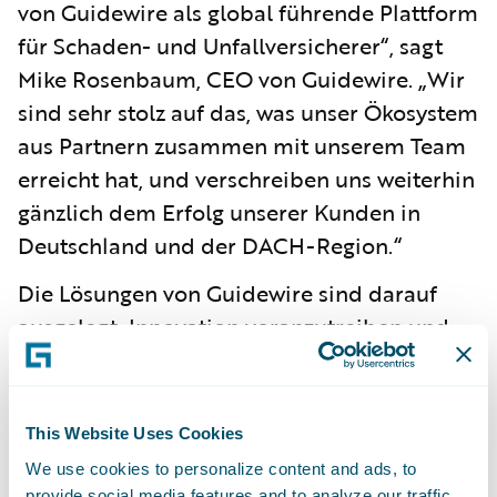
von Guidewire als global führende Plattform
für Schaden- und Unfallversicherer“, sagt
Mike Rosenbaum, CEO von Guidewire. „Wir
sind sehr stolz auf das, was unser Ökosystem
aus Partnern zusammen mit unserem Team
erreicht hat, und verschreiben uns weiterhin
gänzlich dem Erfolg unserer Kunden in
Deutschland und der DACH-Region.“
Die Lösungen von Guidewire sind darauf
ausgelegt, Innovation voranzutreiben und
Sach- und Unfallversicherer bei ihrer
digitalen Transformation zu unterstützen.
„Guidewire hat stark in die
This Website Uses Cookies
marktspezifischen Fähigkeiten seiner
We use cookies to personalize content and ads, to
Plattform für den deutschen
provide social media features and to analyze our traffic.