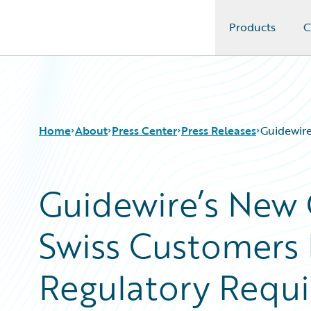
Products
C
Guidewire Logo
Home
About
Press Center
Press Releases
Guidewire
Guidewire’s New 
Swiss Customers
Regulatory Requ