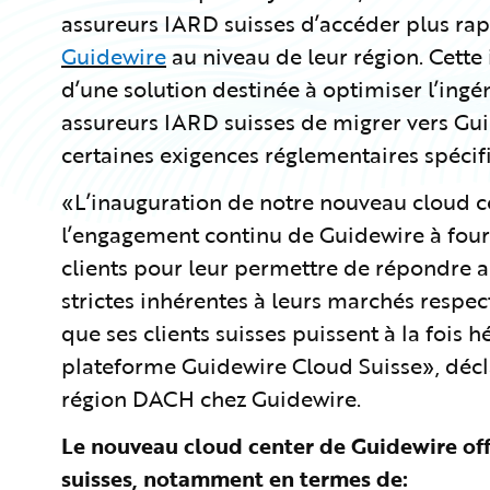
assureurs IARD suisses d’accéder plus ra
Guidewire
au niveau de leur région. Cette
d’une solution destinée à optimiser l’ingé
assureurs IARD suisses de migrer vers Gu
certaines exigences réglementaires spécifi
«L’inauguration de notre nouveau cloud cen
l’engagement continu de Guidewire à fou
clients pour leur permettre de répondre 
strictes inhérentes à leurs marchés respecti
que ses clients suisses puissent à la fois hé
plateforme Guidewire Cloud Suisse», décla
région DACH chez Guidewire.
Le nouveau cloud center de Guidewire of
suisses, notamment en termes de: