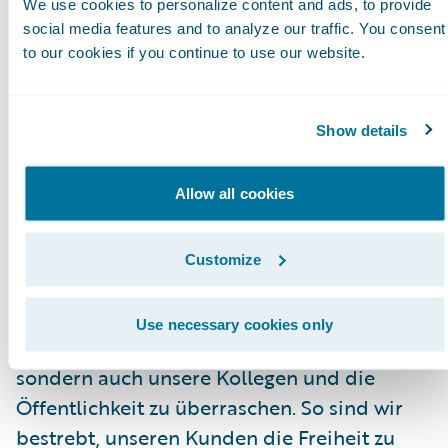
We use cookies to personalize content and ads, to provide
Qualität, Stabilität und Vertrauen. Wir
social media features and to analyze our traffic. You consent
freuen uns darauf, sie dabei zu unterstützen,
to our cookies if you continue to use our website.
dieses Versprechen einzulösen und
InsuranceSuite als umfassende Lösung für
Show details
ihr Nichtlebensportfolio einzusetzen.“
Über ČSOB Group
Allow all cookies
Wir sind der Überzeugung, dass sich ein
Customize
Miteinander wirklich lohnt. Wir freuen uns
immer, wenn es uns gelingt, mit einer
Use necessary cookies only
kleinen Geste nicht nur unsere Kunden,
sondern auch unsere Kollegen und die
Öffentlichkeit zu überraschen. So sind wir
bestrebt, unseren Kunden die Freiheit zu