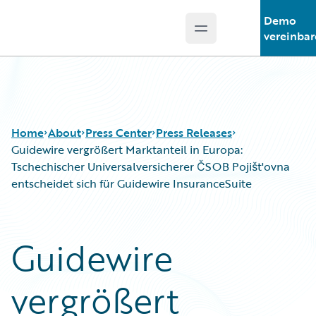
Demo
Open main menu
Guidewire Logo
vereinbar
Home
About
Press Center
Press Releases
Guidewire vergrößert Marktanteil in Europa:
Tschechischer Universalversicherer ČSOB Pojišt'ovna
entscheidet sich für Guidewire InsuranceSuite
Guidewire
vergrößert