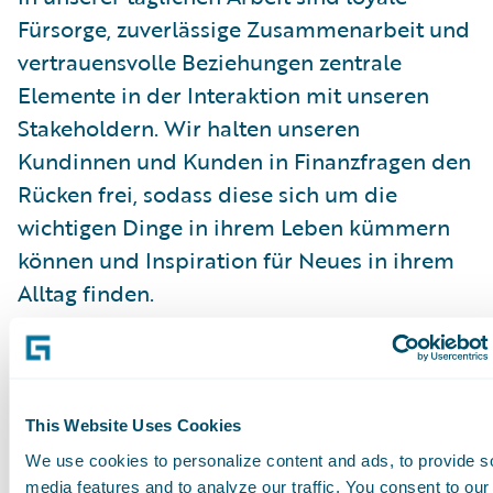
Fürsorge, zuverlässige Zusammenarbeit und
vertrauensvolle Beziehungen zentrale
Elemente in der Interaktion mit unseren
Stakeholdern. Wir halten unseren
Kundinnen und Kunden in Finanzfragen den
Rücken frei, sodass diese sich um die
wichtigen Dinge in ihrem Leben kümmern
können und Inspiration für Neues in ihrem
Alltag finden.
Als europäisches Unternehmen mit
Hauptsitz in Basel (Schweiz) und
Tochtergesellschaften in Belgien,
This Website Uses Cookies
Deutschland und Luxemburg, wirkt Baloise
We use cookies to personalize content and ads, to provide s
media features and to analyze our traffic. You consent to our