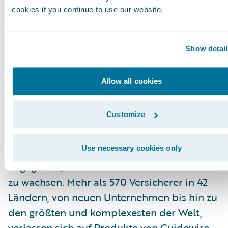
seit über 160 Jahren mit aktuell 8'000
cookies if you continue to use our website.
Mitarbeitenden. Im Geschäftsjahr 2023
haben wir mit unseren Dienstleistungen ein
Geschäftsvolumen von rund CHF 8.6 Mrd.
Show detail
generiert. Die Aktie der Baloise Holding AG
(BALN) ist an der SIX Swiss Exchange
Allow all cookies
kotiert.
Customize
Über Guidewire Software
Guidewire ist die Plattform, der Sach- und
Use necessary cookies only
Unfallversicherer vertrauen, um sich zu
engagieren, innovativ zu sein und effizient
zu wachsen. Mehr als 570 Versicherer in 42
Ländern, von neuen Unternehmen bis hin zu
den größten und komplexesten der Welt,
verlassen sich auf Produkte von Guidewire.