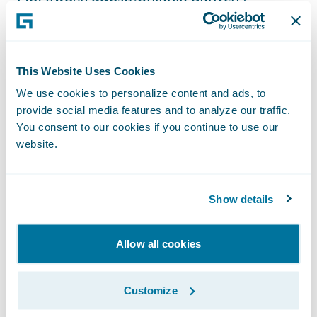
ClaimCenter do Force i na odwrót w czasie
rzeczywistym daje niewyobrażalne korzyści
naszym wspólnym klientom,” twierdzi
This Website Uses Cookies
Jeremy Jawish, prezes i współzałożyciel Shift
We use cookies to personalize content and ads, to
Technology. „Wiedza o tym, czy i w jakim
provide social media features and to analyze our traffic.
stopniu roszczenie jest podejrzane pozwala
You consent to our cookies if you continue to use our
specjalistom podejmować decyzje
website.
niezwykle istotne z punktu widzenia
działania firmy, jak choćby ta, czy wniosek
Show details
powinien zostać przetworzony
bezpośrednio w momencie pierwszego
Allow all cookies
zgłoszenia szkody, czy też zespół ds. obsługi
roszczeń powinien przeprowadzić
standardową procedurę postępowania. A
Customize
może należy sprowadzić rzeczoznawcę, by