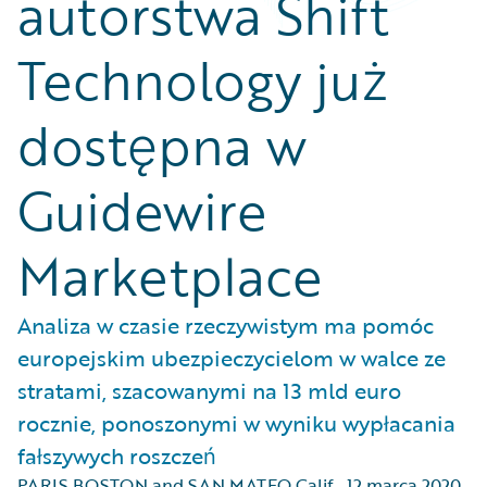
autorstwa Shift
Technology już
dostępna w
Guidewire
Marketplace
Analiza w czasie rzeczywistym ma pomóc
europejskim ubezpieczycielom w walce ze
stratami, szacowanymi na 13 mld euro
rocznie, ponoszonymi w wyniku wypłacania
fałszywych roszczeń
PARIS BOSTON and SAN MATEO Calif.
,
12 marca 2020