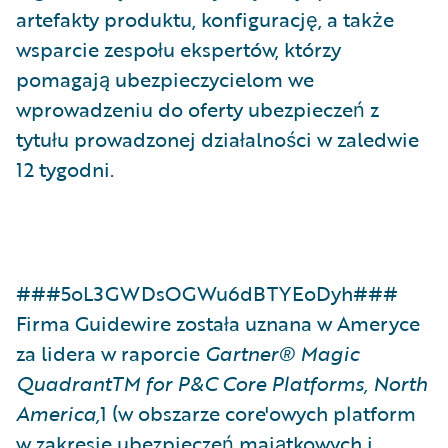
artefakty produktu, konfigurację, a także
wsparcie zespołu ekspertów, którzy
pomagają ubezpieczycielom we
wprowadzeniu do oferty ubezpieczeń z
tytułu prowadzonej działalności w zaledwie
12 tygodni.
###5oL3GWDsOGWu6dBTYEoDyh###
Firma Guidewire została uznana w Ameryce
za lidera w raporcie
Gartner® Magic
QuadrantTM for P&C Core Platforms, North
America,
1 (w obszarze core'owych platform
w zakresie ubezpieczeń majątkowych i