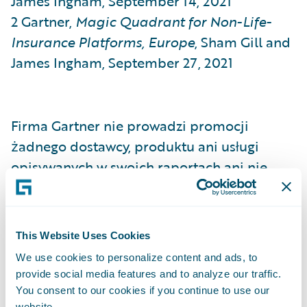
James Ingham, September 14, 2021
2 Gartner,
Magic Quadrant for Non-Life-
Insurance Platforms, Europe
, Sham Gill and
James Ingham, September 27, 2021
Firma Gartner nie prowadzi promocji
żadnego dostawcy, produktu ani usługi
opisywanych w swoich raportach ani nie
rekomenduje użytkownikom technologii
wybierania tylko tych dostawców, którzy
otrzymali najwyższą ocenę lub zostali w inny
This Website Uses Cookies
sposób wyróżnieni. Raporty firmy Gartner
We use cookies to personalize content and ads, to
zawierają opinie organizacji badawczej
provide social media features and to analyze our traffic.
Gartner i nie powinny być traktowane jako
You consent to our cookies if you continue to use our
website.