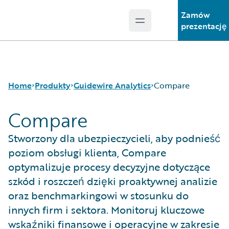
Zamów
Open main menu
Guidewire Logo
prezentację
Home
Produkty
Guidewire Analytics
Compare
Compare
Podstawowe produkty
Canvas
Stworzony dla ubezpieczycieli, aby podnieść
Guidewire Analytics
Compare
poziom obsługi klienta, Compare
Guidewire Technology
Industry Intel
optymalizuje procesy decyzyjne dotyczące
Guidewire Solutions
Cyence
szkód i roszczeń dzięki proaktywnej analizie
Services
Explore
oraz benchmarkingowi w stosunku do
HazardHub
innych firm i sektora. Monitoruj kluczowe
Predict
Data Studio
wskaźniki finansowe i operacyjne w zakresie