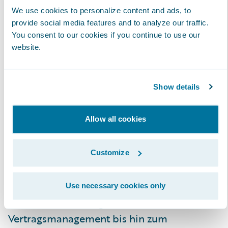
small, grow fast“ bereitgestellt werden, wenn
We use cookies to personalize content and ads, to
das Geschäft wächst oder um auf ein
provide social media features and to analyze our traffic.
Marktbedürfnis zu reagieren. Eigene
You consent to our cookies if you continue to use our
langfristige Investitionen in Soft- und
website.
Hardware entfallen, abgerechnet wird bei
Cloud-Nutzung nur eine nutzungsabhängige
Show details
Vergütung.
Allow all cookies
✓ Steigerung der Agilität in der IT und im
Fachbereich
: Durch die Cloud können
Customize
entlang der gesamten Wertschöpfungskette
innovative Technologien „as a service“
eingesetzt werden, angefangen von der
Use necessary cookies only
Produktentwicklung über das
Vertragsmanagement bis hin zum