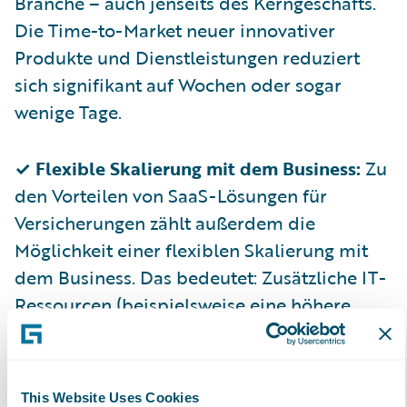
Branche – auch jenseits des Kerngeschäfts.
Die Time-to-Market neuer innovativer
Produkte und Dienstleistungen reduziert
sich signifikant auf Wochen oder sogar
wenige Tage.
✓ Flexible Skalierung mit dem Business:
Zu
den Vorteilen von SaaS-Lösungen für
Versicherungen zählt außerdem die
Möglichkeit einer flexiblen Skalierung mit
dem Business. Das bedeutet: Zusätzliche IT-
Ressourcen (beispielsweise eine höhere
Rechenleistung, Speicherkapazität etc.),
neue Funktionen oder innovative Services
können jederzeit im Rahmen von „start
This Website Uses Cookies