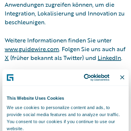
Anwendungen zugreifen können, um die
Integration, Lokalisierung und Innovation zu
beschleunigen.
Weitere Informationen finden Sie unter
www.guidewire.com
. Folgen Sie uns auch auf
X
(früher bekannt als Twitter) und
LinkedIn
.
Kontakt
Simon Coughlin
This Website Uses Cookies
Senior Manager, Public Relations - EMEA
We use cookies to personalize content and ads, to
Guidewire Software, Inc.
provide social media features and to analyze our traffic.
+44 7436 002 058
You consent to our cookies if you continue to use our
scoughlin@guidewire.com
website.