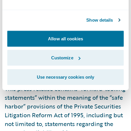
###
Show details
HINWEIS: Informationen zu den Marken von
Allow all cookies
Guidewire finden Sie unter
https://www.guidewire.com/legal-notices
.
Customize
Cautionary Language Concerning
Use necessary cookies only
Forward-Looking Statements
This press release contains “forward-looking
statements” within the meaning of the “safe
harbor” provisions of the Private Securities
Litigation Reform Act of 1995, including but
not limited to, statements regarding the