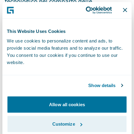
tecnologico nel comparto delle
assicurazioni del ramo danni."
Il controvalore complessivo
This Website Uses Cookies
dell'acquisizione è indicativamente di $275
We use cookies to personalize content and ads, to
milioni, o di $265 milioni, al netto di $10
provide social media features and to analyze our traffic.
milioni di disponibilità liquide, soggetto agli
You consent to our cookies if you continue to use our
website.
usuali adeguamenti delle transazioni.
L'importo messo a disposizione al closing
consisterà in liquidità netta, pari
Show details
indicativamente a $140 milioni, e in circa 1,6
milioni di azioni ordinarie Guidewire di
Allow all cookies
nuova emissione. Di queste azioni,
indicativamente 260.000 sono sotto forma
Customize
di corrispettivo differito e soggetto al