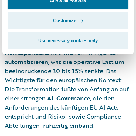
Allow all cookies
wählten einen
Greenfield-Ansatz
mit
ClaimCenter in der Cloud und bauten dabei
Customize
konsequent ein
KI-fähiges Fundament
auf.
Der Erfolg spricht für sich: Sie konnten rund
Use necessary cookies only
50% der eingehenden E-Mail-
Korrespondenz
mithilfe von KI-Agenten
automatisieren, was die operative Last um
beeindruckende 30 bis 35% senkte. Das
Wichtigste für den europäischen Kontext:
Die Transformation fußte von Anfang an auf
einer strengen
AI-Governance
, die den
Anforderungen des künftigen EU AI Acts
entspricht und Risiko- sowie Compliance-
Abteilungen frühzeitig einband.