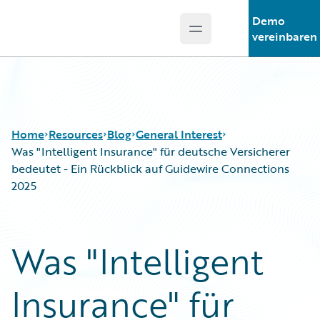
Demo
Open main menu
Guidewire Logo
vereinbaren
Home
Resources
Blog
General Interest
Was "Intelligent Insurance" für deutsche Versicherer
bedeutet - Ein Rückblick auf Guidewire Connections
2025
Download Center
All Blog Posts
Guidewire Conversations
Best Practices
Podcasts
Careers
Was "Intelligent
Blog
Customer Viewpoint
Help and Support
Developers
Insurance" für
Insurance Technology FAQ
General Interest
Intelligent Experience