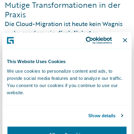
Mutige Transformationen in der
Praxis
Die Cloud-Migration ist heute kein Wagnis
mehr, sondern ein
disziplinierter
Transformationspfad
. Die europäischen
Beispiele aus deutschen Nachbarländern
zeigen, wie man von der Vision zur Realität
This Website Uses Cookies
gelangt:
We use cookies to personalize content and ads, to
provide social media features and to analyze our traffic.
Das Beispiel der
You consent to our cookies if you continue to use our
NN Insurance Belgium
ist
website.
hierbei besonders aufschlussreich. Das
Unternehmen stand vor der
Herausforderung einer fragmentierten,
Show details
teuren IT-Landschaft, deren mangelnde
Automatisierung die Teams überlastete. Sie