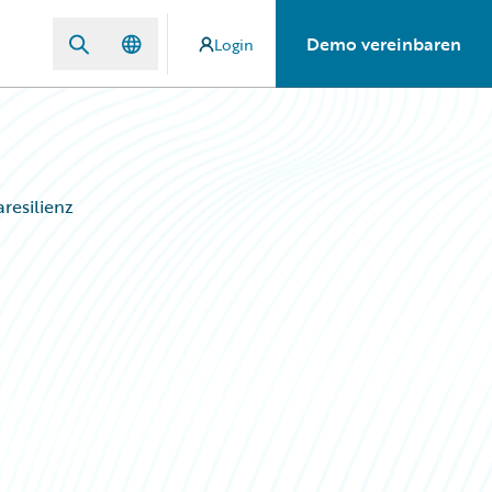
Demo vereinbaren
Login
aresilienz