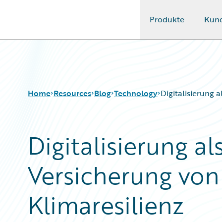
Produkte
Kun
Guidewire Logo
Home
Resources
Blog
Technology
Digitalisierung 
Digitalisierung al
Download Center
All Blog Posts
Guidewire Conversations
Best Practices
Versicherung von
Podcasts
Careers
Blog
Customer Viewpoint
Help and Support
Developers
Klimaresilienz
Insurance Technology FAQ
General Interest
Intelligent Experience