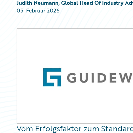
Partner Perspective
Judith Neumann, Global Head Of Industry Advi
Technology
05. Februar 2026
Trends
Vom Erfolgsfaktor zum Standar