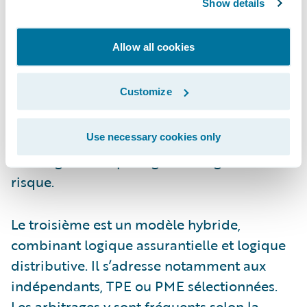
Show details
priorité donnée à la simplicité, à la fluidité
et à la compétitivité tarifaire. L’exposition
Allow all cookies
aux risques climatiques lourds est
volontairement limitée ou partiellement
Customize
externalisée. Le système d’information doit
garantir la rapidité de lancement des offres,
la modularité des garanties et l’agilité des
Use necessary cookies only
arbitrages entre portage et délégation du
risque.
Le troisième est un modèle hybride,
combinant logique assurantielle et logique
distributive. Il s’adresse notamment aux
indépendants, TPE ou PME sélectionnées.
Les arbitrages y sont fréquents selon la