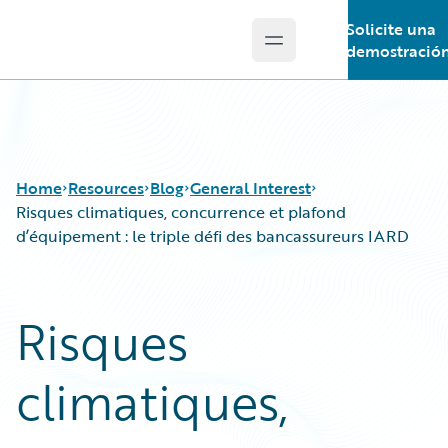
Solicite una
Open main menu
Guidewire Logo
demostració
Home
Resources
Blog
General Interest
Risques climatiques, concurrence et plafond
d’équipement : le triple défi des bancassureurs IARD
Download Center
All Blog Posts
Guidewire Conversations
Best Practices
Risques
Podcasts
Careers
Blog
Customer Viewpoint
climatiques,
Help and Support
Developers
Insurance Technology FAQ
General Interest
Intelligent Experience