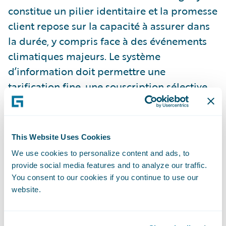
constitue un pilier identitaire et la promesse
client repose sur la capacité à assurer dans
la durée, y compris face à des événements
climatiques majeurs. Le système
d’information doit permettre une
tarification fine, une souscription sélective,
une gestion experte des sinistres complexes
et un pilotage précis de la rentabilité
technique.
This Website Uses Cookies
We use cookies to personalize content and ads, to
Le deuxième est un modèle distributif et
provide social media features and to analyze our traffic.
financier, orienté vers des marchés mass-
You consent to our cookies if you continue to use our
website.
market tels que les urbains, locataires,
jeunes actifs ou emprunteurs. L’assurance y
prolonge la relation bancaire, avec une