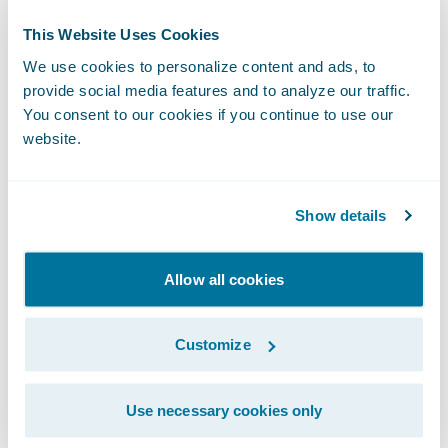
L’Europe est pionnière, mais d’autres pays
This Website Uses Cookies
expérimentent. Le Brésil a lancé son
We use cookies to personalize content and ads, to
programme “Open Insurance” dès 2021. Plus
provide social media features and to analyze our traffic.
de 16 millions de transactions API ont été
You consent to our cookies if you continue to use our
website.
enregistrées en un an. Toutefois, l’adoption
par les consommateurs reste lente, et le
régulateur a dû revoir le calendrier initial.
Show details
L’Australie, via son régime CDR, a intégré
Allow all cookies
l’assurance en 2024. Les premiers résultats
montrent une réduction des primes
Customize
moyenne de 15 % pour les consommateurs,
mais aussi une adoption inégale chez les
Use necessary cookies only
PME.