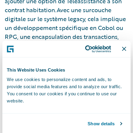
ajouter une option de Téléassistance à son
contrat habitation.Avec une surcouche
digitale sur le système legacy, cela implique
un développement spécifique en Cobol ou
RPG, une encapsulation des transactions,
des écrans bricolés, des API modifiées, des
documents contractuels ajustés, des flux
ETL retouchés, des orchestrations ESB
This Website Uses Cookies
adaptées… Chaque évolution devient un
We use cookies to personalize content and ads, to
mini-projet lourd, étalé sur des mois,
provide social media features and to analyze our traffic.
mobilisant d’innombrables tests et
You consent to our cookies if you continue to use our
aggravant la dette technique. Séduisant à
website.
court terme, le digital frontend finit
inévitablement par se transformer en
Show details
nouveau legacy, complexe et coûteux à