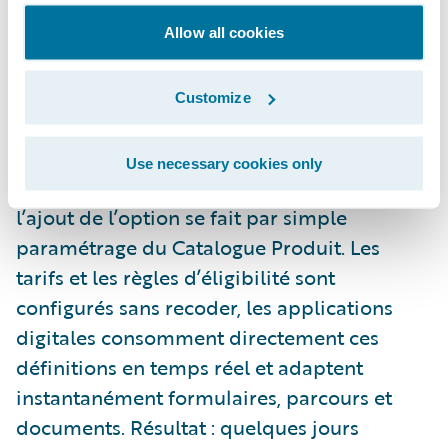
maintenir.
Allow all cookies
A l’inverse, un système cœur moderne
intégrant API-first, microservices, data
Customize
model unifié, et surtout une “Product
Factory” paramétrable ; change
Use necessary cookies only
radicalement la donne. Dans ce modèle,
l’ajout de l’option se fait par simple
paramétrage du Catalogue Produit. Les
tarifs et les règles d’éligibilité sont
configurés sans recoder, les applications
digitales consomment directement ces
définitions en temps réel et adaptent
instantanément formulaires, parcours et
documents. Résultat : quelques jours